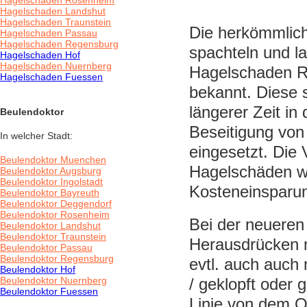
Hagelschaden Rosenheim
Hagelschaden Landshut
Hagelschaden Traunstein
Die herkömmlich
Hagelschaden Passau
Hagelschaden Regensburg
spachteln und l
Hagelschaden Hof
Hagelschaden Nuernberg
Hagelschaden Re
Hagelschaden Fuessen
bekannt. Diese s
längerer Zeit in
Beulendoktor
Beseitigung von 
In welcher Stadt:
eingesetzt. Die
Beulendoktor Muenchen
Hagelschäden wa
Beulendoktor Augsburg
Beulendoktor Ingolstadt
Kosteneinsparu
Beulendoktor Bayreuth
Beulendoktor Deggendorf
Beulendoktor Rosenheim
Bei der neuere
Beulendoktor Landshut
Beulendoktor Traunstein
Herausdrücken 
Beulendoktor Passau
Beulendoktor Regensburg
evtl. auch auch
Beulendoktor Hof
Beulendoktor Nuernberg
/ geklopft oder 
Beulendoktor Fuessen
Linie von dem Or